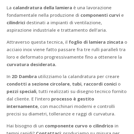
La
calandratura della lamiera
è una lavorazione
fondamentale nella produzione di
componenti curvi
e
cilindrici
destinati a impianti di ventilazione,
aspirazione industriale e trattamento dell’aria.
Attraverso questa tecnica, il
foglio di lamiera zincata
o
acciaio inox viene fatto passare fra tre rulli paralleli tra
loro e deformato progressivamente fino a ottenere la
curvatura desiderata.
In
2D Dambra
utilizziamo la calandratura per creare
condotti a sezione circolare
,
tubi
,
raccordi conici
o
pezzi speciali
, tutti realizzati su disegno tecnico fornito
dal cliente. E l’intero
processo è gestito
internamente
, con macchinari moderni e controlli
precisi su diametri, tolleranze e raggi di curvatura.
Hai bisogno di un
componente curvo o cilindrico
in
tempi rapidi?
Contattaci
: produciamo su misura per