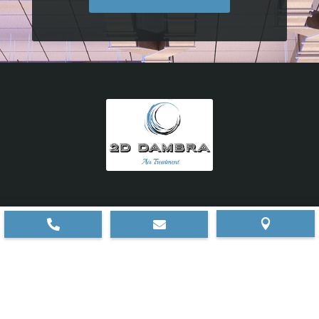
© 2026 | 2D Dambra Srl



Sede operativa:
Via Leonardo da Vinci, 8, 20876
Ornago (MB)
|
Sede legale:
Viale Emilia, 83/a, 20093
Cologno Monzese (MI)
P.IVA:
08957100962
|
CCIAA/REA:
MI 2714227
|
Capitale Sociale:
10.000,00 € |
Privacy policy
–