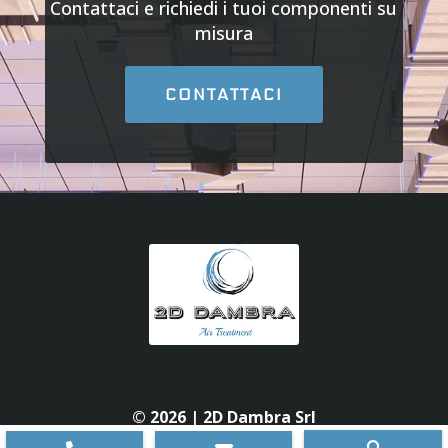
Contattaci e richiedi i tuoi componenti su
misura
CONTATTACI
© 2026 | 2D Dambra Srl
Sede operativa:
Via Leonardo da Vinci, 8, 20876