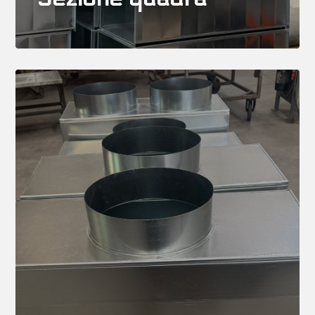
Bocchetame
Plenum
per la distribuzione dell’aria,
canotti, portabocchette, filtri e portafiltri
fondamentali per il collegamento tra
condotte e ambienti serviti, pensati per
garantire efficienza, accessibilità e
distribuzione uniforme dell’aria.