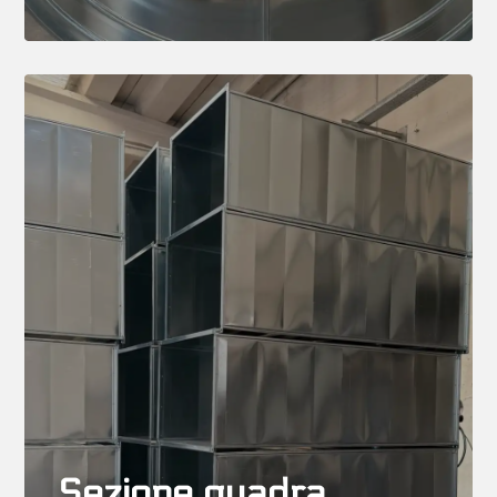
Sezione quadra
Canali rettilinei, pezzi speciali
(curve a
45°, 90°, eliche, riduzioni, braghe,
cassoni), condotti con
isolamento
anticondensa, silenziatori a settori
per
impianti HVAC, di climatizzazione
canalizzata, ventilazione e refrigerazione
industriale.
Sezione quadra