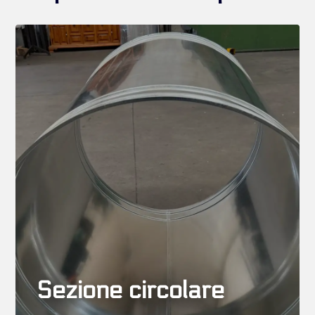
Sezione circolare
Tubi, curve, coni di riduzione,
deviazioni, quadro tondi
, terminali,
silenziatori, serrande di taratura, tappi in
lamiera e antivibranti progettati su misura
per
impianti di aspirazione
e condotte
d’aria industriali.
Sezione circolare