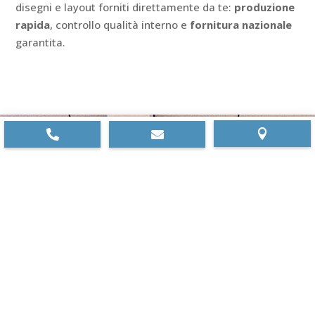
disegni e layout forniti direttamente da te:
produzione
rapida
, controllo qualità interno e
fornitura nazionale
garantita.



Rifornisciti qui dei
componenti per
realizzare impianti
aeraulici e di
refrigerazione industriale
Contattaci e richiedi i tuoi componenti su
misura