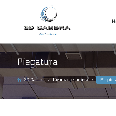
H
Piegatura
2D Dambra
Lavorazione lamiera
Piegatur
5
5