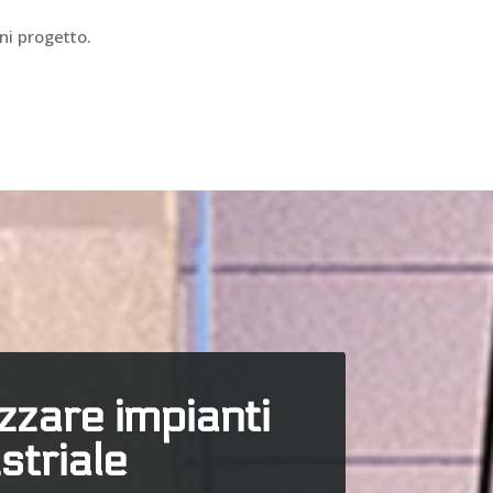
ni progetto.
izzare impianti
striale