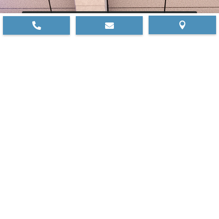



Rifornisciti qui dei
componenti per
realizzare impianti
aeraulici e di
refrigerazione industriale
Contattaci e richiedi i tuoi componenti su
misura
CONTATTACI